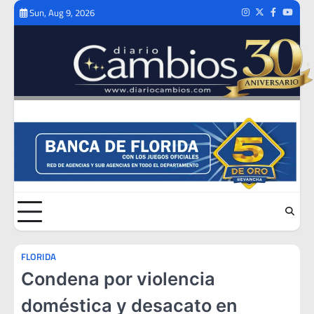
Skip
Sun, Aug 9, 2026
Instagram
Twitter
Facebook
Youtub
to
content
FLORIDA
Condena por violencia
doméstica y desacato en