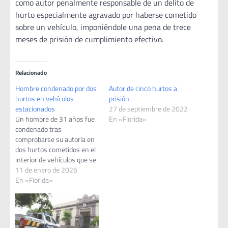
como autor penalmente responsable de un delito de
hurto especialmente agravado por haberse cometido
sobre un vehículo, imponiéndole una pena de trece
meses de prisión de cumplimiento efectivo.
Relacionado
Hombre condenado por dos
Autor de cinco hurtos a
hurtos en vehículos
prisión
estacionados
27 de septiembre de 2022
Un hombre de 31 años fue
En «Florida»
condenado tras
comprobarse su autoría en
dos hurtos cometidos en el
interior de vehículos que se
encontraban estacionados
11 de enero de 2026
en la vía pública, en
En «Florida»
jurisdicción de la Seccional
Primera de Florida. El hecho
es resultado de un trabajo
de investigación llevado