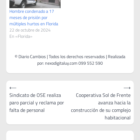
adelante por personal
policial…
Hombre condenado a 17
meses de prisión por
múltiples hurtos en Florida
22 de octubre de 2024
En «Florida»
Navegación
⟵
⟶
de
Sindicato de OSE realiza
Cooperativa Sol de Frente
paro parcial y reclama por
avanza hacia la
entradas
falta de personal
construcción de su complejo
habitacional