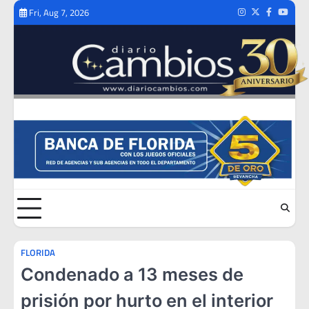
Skip
Fri, Aug 7, 2026
Instagram
Twitter
Facebook
Youtub
to
content
FLORIDA
Condenado a 13 meses de
prisión por hurto en el interior