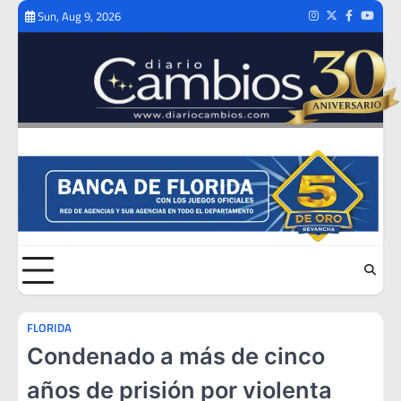
Skip
Sun, Aug 9, 2026
Instagram
Twitter
Facebook
Youtub
to
content
FLORIDA
Condenado a más de cinco
años de prisión por violenta