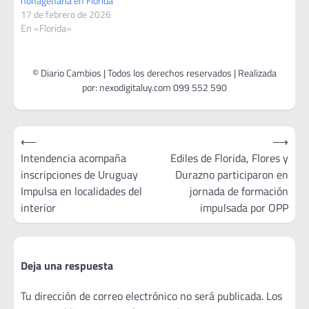
nonagenaria en Florida
17 de febrero de 2026
En «Florida»
Navegación
⟵
⟶
de
Intendencia acompaña
Ediles de Florida, Flores y
inscripciones de Uruguay
Durazno participaron en
entradas
Impulsa en localidades del
jornada de formación
interior
impulsada por OPP
Deja una respuesta
Tu dirección de correo electrónico no será publicada.
Los