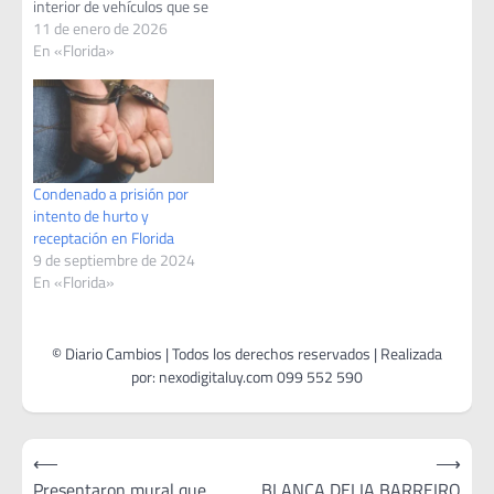
interior de vehículos que se
encontraban estacionados
11 de enero de 2026
en la vía pública, en
En «Florida»
jurisdicción de la Seccional
Primera de Florida. El hecho
es resultado de un trabajo
de investigación llevado
adelante por personal
policial…
Condenado a prisión por
intento de hurto y
receptación en Florida
9 de septiembre de 2024
En «Florida»
Navegación
⟵
⟶
de
Presentaron mural que
BLANCA DELIA BARREIRO