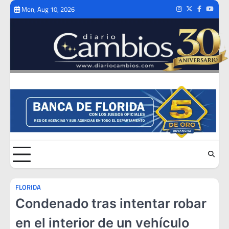
Skip
Mon, Aug 10, 2026
Instagram
Twitter
Facebook
Youtub
to
content
FLORIDA
Condenado tras intentar robar
en el interior de un vehículo