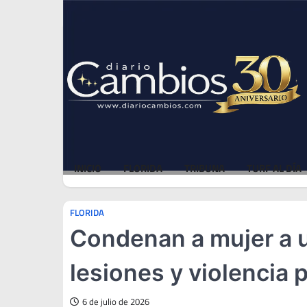
Skip
Fri, Aug 7, 2026
to
content
INICIO
FLORIDA
TRIBUNA
TURF AL DÍA
FLORIDA
Condenan a mujer a u
lesiones y violencia 
6 de julio de 2026