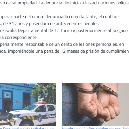
o de su propiedad. La denuncia dio inicio a las actuaciones policia
cuperar parte del dinero denunciado como faltante, el cual fue
.C., de 31 años y poseedora de antecedentes penales.
la Fiscalía Departamental de 1.º Turno y posteriormente al Juzgado
cia correspondiente.
a penalmente responsable de un delito de lesiones personales, en
ivada, imponiéndole una pena de 12 meses de prisión de cumplimie
e Seccional quinta trabajaron en
Hombre de 44 años condenado por Viol