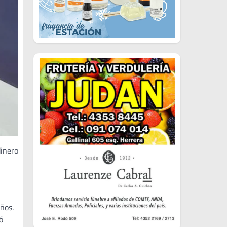
dinero
ños.
ó