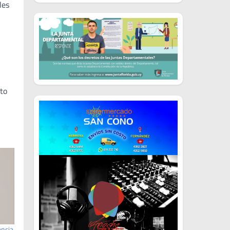
les
nto
encia