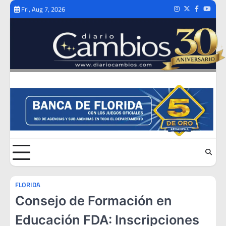
Skip
Fri, Aug 7, 2026
Instagram
Twitter
Facebook
Youtub
to
content
FLORIDA
Consejo de Formación en
Educación FDA: Inscripciones