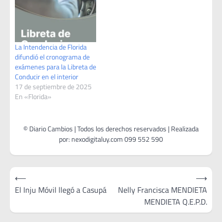
La Intendencia de Florida
difundió el cronograma de
exámenes para la Libreta de
Conducir en el interior
17 de septiembre de 2025
En «Florida»
Navegación
⟵
⟶
de
El Inju Móvil llegó a Casupá
Nelly Francisca MENDIETA
MENDIETA Q.E.P.D.
entradas