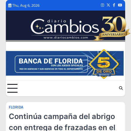
Skip
Thu, Aug 6, 2026
Instagram
Twitter
Facebook
Youtub
to
content
FLORIDA
Continúa campaña del abrigo
con entrega de frazadas en el