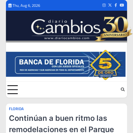
Skip
Thu, Aug 6, 2026
Instagram
Twitter
Facebook
Youtub
to
content
FLORIDA
Continúan a buen ritmo las
remodelaciones en el Parque