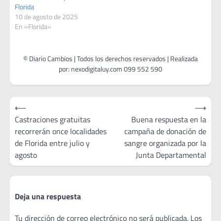
Florida
10 de agosto de 2025
En «Florida»
Navegación
⟵
⟶
de
Castraciones gratuitas
Buena respuesta en la
recorrerán once localidades
campaña de donación de
entradas
de Florida entre julio y
sangre organizada por la
agosto
Junta Departamental
Deja una respuesta
Tu dirección de correo electrónico no será publicada.
Los