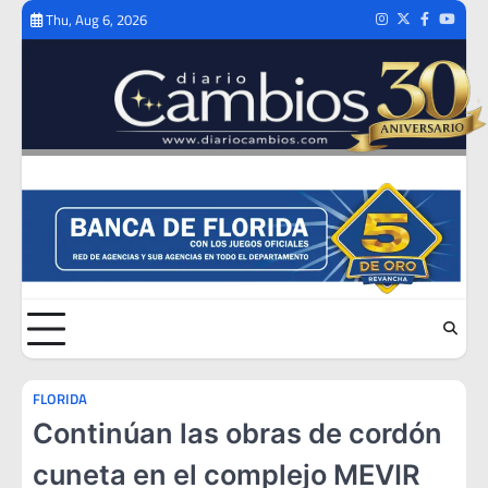
Skip
Thu, Aug 6, 2026
Instagram
Twitter
Facebook
Youtub
to
content
FLORIDA
Continúan las obras de cordón
cuneta en el complejo MEVIR