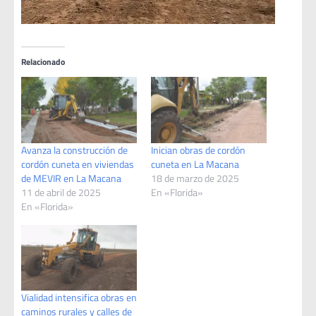
Relacionado
Avanza la construcción de
Inician obras de cordón
cordón cuneta en viviendas
cuneta en La Macana
de MEVIR en La Macana
18 de marzo de 2025
11 de abril de 2025
En «Florida»
En «Florida»
Vialidad intensifica obras en
caminos rurales y calles de