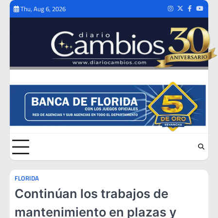
Skip
Thu, Aug 6, 2026
Instagram
Twitter
Facebook
Youtub
to
content
FLORIDA
Continúan los trabajos de
mantenimiento en plazas y