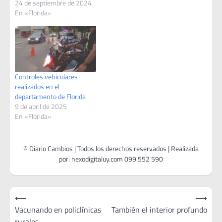
24 de septiembre de 2024
En «Florida»
Controles vehiculares
realizados en el
departamento de Florida
9 de abril de 2025
En «Florida»
Navegación
⟵
⟶
de
Vacunando en policlínicas
También el interior profundo
rurales