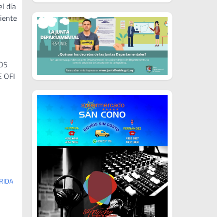
l día
uiente
OS
 OFI
RIDA