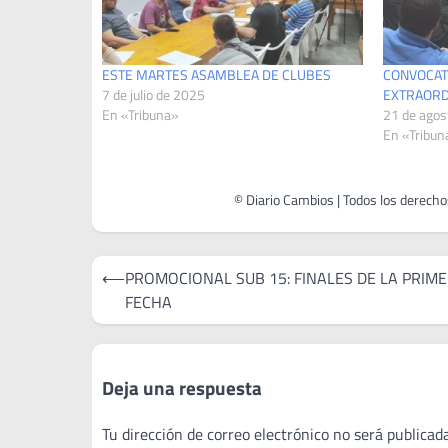
ESTE MARTES ASAMBLEA DE CLUBES
CONVOCAT
7 de julio de 2025
EXTRAORD
En «Tribuna»
21 de agos
En «Tribun
Navegación
⟵
PROMOCIONAL SUB 15: FINALES DE LA PRIM
de
FECHA
entradas
Deja una respuesta
Tu dirección de correo electrónico no será publicada