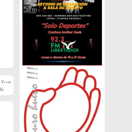
 Y
⟶
AL