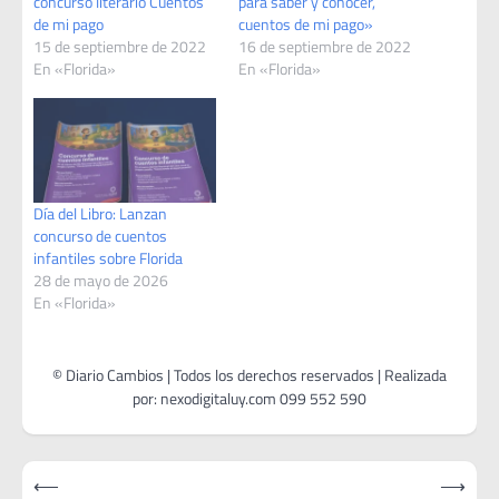
concurso literario Cuentos
para saber y conocer,
de mi pago
cuentos de mi pago»
15 de septiembre de 2022
16 de septiembre de 2022
En «Florida»
En «Florida»
Día del Libro: Lanzan
concurso de cuentos
infantiles sobre Florida
28 de mayo de 2026
En «Florida»
Navegación
⟵
⟶