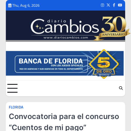
Skip
Thu, Aug 6, 2026
Instagram
Twitter
Facebook
Youtub
to
content
FLORIDA
Convocatoria para el concurso
“Cuentos de mi pago”