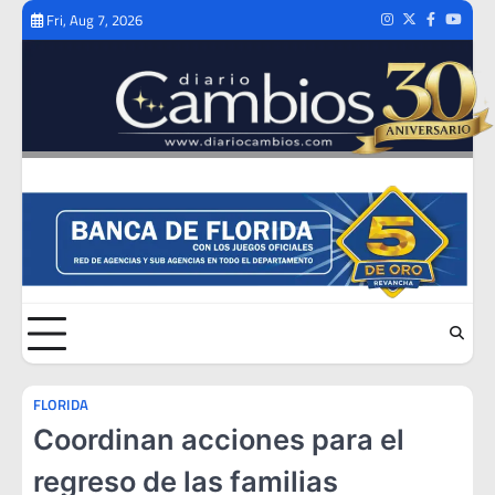
Skip
Fri, Aug 7, 2026
Instagram
Twitter
Facebook
Youtub
to
content
FLORIDA
Coordinan acciones para el
regreso de las familias