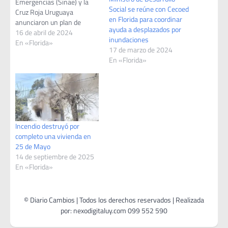
Emergencias (Sinae) y la
Social se reúne con Cecoed
Cruz Roja Uruguaya
en Florida para coordinar
anunciaron un plan de
ayuda a desplazados por
acción para ayudar a las
16 de abril de 2024
inundaciones
familias golpeadas por las
En «Florida»
17 de marzo de 2024
inundaciones provocadas
En «Florida»
por las intensas lluvias
entre el 12 y el 21 de
marzo. Este esfuerzo
solidario está dirigido a
alrededor de…
Incendio destruyó por
completo una vivienda en
25 de Mayo
14 de septiembre de 2025
En «Florida»