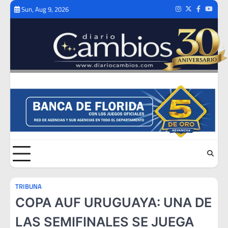
Skip
Sun, Aug 9, 2026
Instagram
Twitter
Facebook
Youtub
to
content
TRIBUNA
COPA AUF URUGUAYA: UNA DE
LAS SEMIFINALES SE JUEGA