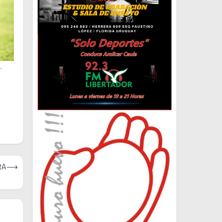
,
RA
⟶