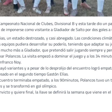
Campeonato Nacional de Clubes, Divisional B y esta tarde dio un p
o de imponerse como visitante a Gladiador de Salto por dos goles a 
ias, un estadio destrozado, y casi abnegado. Las condiciones climá
 equipos pudiera desarrollar su poderío, teniendo que adaptar su 
ó mucho más a Gladiador, que pretendió salir jugando siempre y pe
r Polancos. La visita empezó a dominar el juego y a los 34 minut
anfranco Noy.
yó variantes y a pesar de lo desprolijo del encuentro logró empat
resado en el segundo tiempo Gastón Elías.
cuentro terminaba empatado, a los 90minutos, Polancos tuvo un t
s y se transformó en gol olímpico.
nvicto y quiere final, la llave se definirá la semana que viene en el