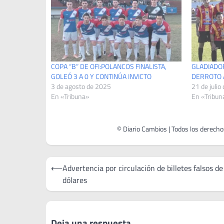
COPA “B” DE OFI:POLANCOS FINALISTA,
GLADIADOR
GOLEÓ 3 A 0 Y CONTINÚA INVICTO
DERROTO A
3 de agosto de 2025
21 de julio
En «Tribuna»
En «Tribun
Navegación
⟵
Advertencia por circulación de billetes falsos d
de
dólares
entradas
Deja una respuesta