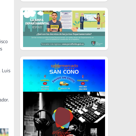
isco
os
 Luis
ador.