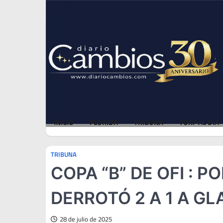
Skip
Sat, Aug 8, 2026
to
content
INICIO
FLORIDA
TRIBUNA
TURF AL DÍA
TRIBUNA
COPA “B” DE OFI : 
DERROTÓ 2 A 1 A G
28 de julio de 2025