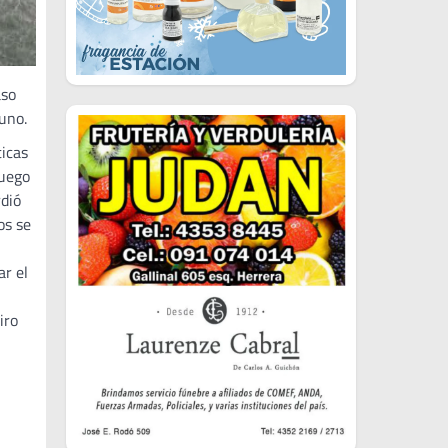
aso
uno.
ticas
juego
rdió
os se
ar el
iro