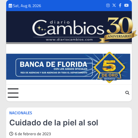
Skip
Sat, Aug 8, 2026
Instagram
Twitter
Facebook
Youtub
to
content
NACIONALES
Cuidado de la piel al sol
6 de febrero de 2023