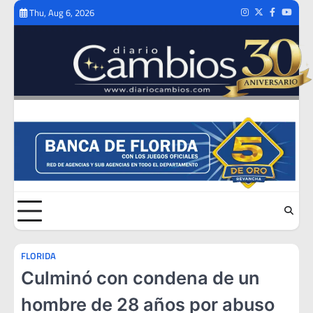
Skip
Thu, Aug 6, 2026
Instagram
Twitter
Facebook
Youtub
to
content
FLORIDA
Culminó con condena de un
hombre de 28 años por abuso