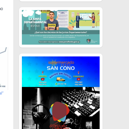
mo
al”