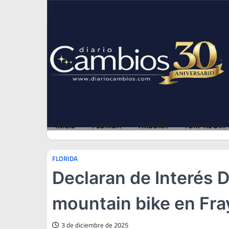
Skip
Sun, Aug 9, 2026
to
content
INICIO
FLORIDA
TRIBUNA
TURF AL DÍA
FLORIDA
Declaran de Interés 
mountain bike en Fr
3 de diciembre de 2025