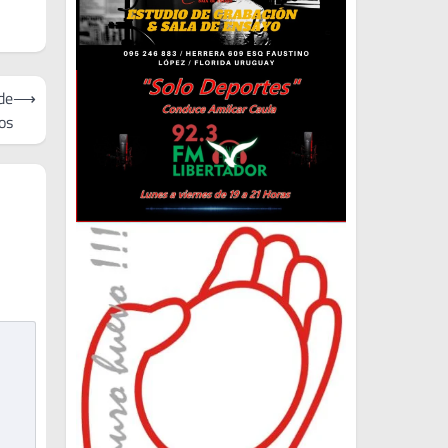
de
⟶
os