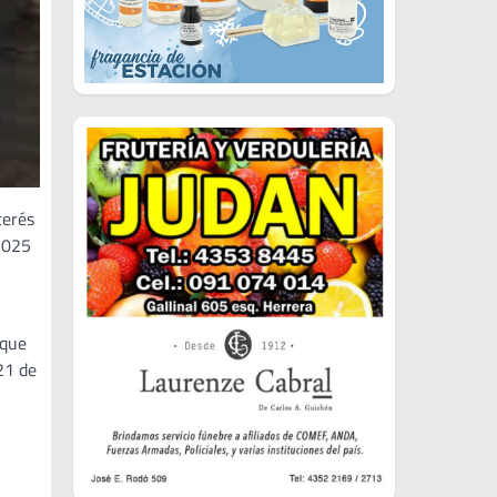
terés
 2025
 que
21 de