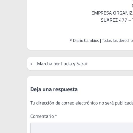
EMPRESA ORGANIZA
SUAREZ 477 – T
Navegación
⟵
Marcha por Lucía y Saraí
de
entradas
Deja una respuesta
Tu dirección de correo electrónico no será publicada
Comentario
*