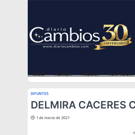
Skip
Fri, Aug 7, 2026
to
content
INICIO
FLORIDA
TRIBUNA
TURF AL DÍA
DIFUNTOS
DELMIRA CACERES C
1 de marzo de 2021