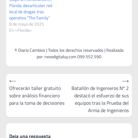
Florida: desarticulan red
local de drogas tras
operativo “The Family”
8 de mayo de 2025
En «Florida»
Navegación
⟵
⟶
de
Ofrecerán taller gratuito
Batallón de Ingenieros Nº 2
sobre análisis financiero
destacó el esfuerzo de sus
entradas
para la toma de decisiones
equipos tras la Prueba del
Arma de Ingenieros
Deja una respuesta