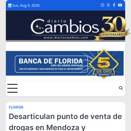
Skip
Sun, Aug 9, 2026
Instagram
Twitter
Facebook
Youtub
to
content
FLORIDA
Desarticulan punto de venta de
drogas en Mendoza y