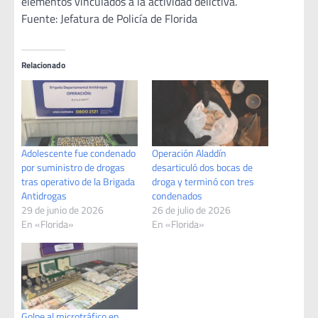
elementos vinculados a la actividad delictiva.
Fuente: Jefatura de Policía de Florida
Relacionado
Adolescente fue condenado
Operación Aladdín
por suministro de drogas
desarticuló dos bocas de
tras operativo de la Brigada
droga y terminó con tres
Antidrogas
condenados
29 de junio de 2026
26 de julio de 2026
En «Florida»
En «Florida»
Golpe al microtráfico en