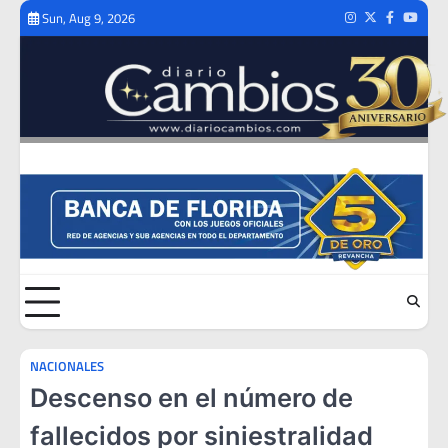
Skip
Sun, Aug 9, 2026
Instagram
Twitter
Facebook
Youtub
to
content
NACIONALES
Descenso en el número de
fallecidos por siniestralidad