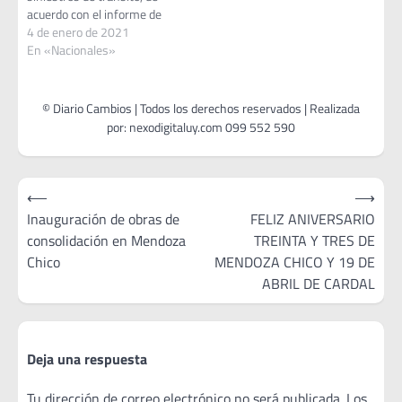
acuerdo con el informe de
2020 elaborado por la
4 de enero de 2021
Unidad Nacional de
En «Nacionales»
Seguridad Vial (Unasev). El
organismo estima que, al
finalizar diciembre, se
superarán los 21.000
lesionados pero destaca un
descenso de 14% respecto a
2019. Además,…
Navegación
⟵
⟶
de
Inauguración de obras de
FELIZ ANIVERSARIO
consolidación en Mendoza
TREINTA Y TRES DE
entradas
Chico
MENDOZA CHICO Y 19 DE
ABRIL DE CARDAL
Deja una respuesta
Tu dirección de correo electrónico no será publicada.
Los