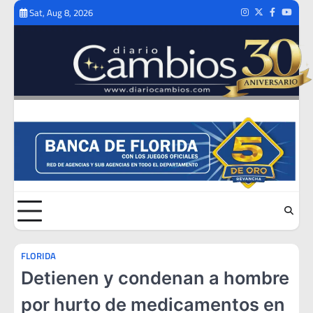
Skip
Sat, Aug 8, 2026
Instagram
Twitter
Facebook
Youtub
to
content
FLORIDA
Detienen y condenan a hombre
por hurto de medicamentos en