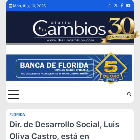
Skip
Mon, Aug 10, 2026
Instagram
Twitter
Facebook
Youtub
to
content
FLORIDA
Dir. de Desarrollo Social, Luis
Oliva Castro, está en