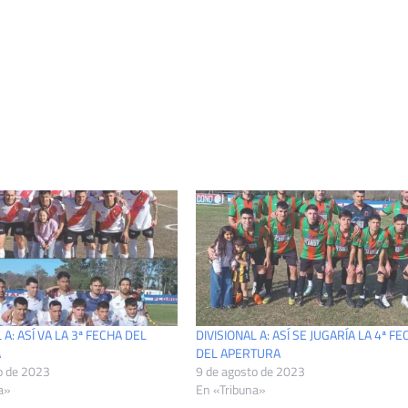
 A: ASÍ VA LA 3ª FECHA DEL
DIVISIONAL A: ASÍ SE JUGARÍA LA 4ª F
A
DEL APERTURA
o de 2023
9 de agosto de 2023
a»
En «Tribuna»