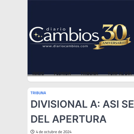
Skip
Fri, Aug 7, 2026
to
content
INICIO
FLORIDA
TRIBUNA
TURF AL DÍA
TRIBUNA
DIVISIONAL A: ASI 
DEL APERTURA
4 de octubre de 2024