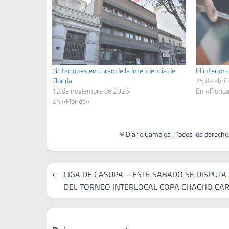
Licitaciones en curso de la Intendencia de
El interior
Florida
25 de abril
12 de noviembre de 2025
En «Florid
En «Florida»
Navegación
⟵
LIGA DE CASUPA – ESTE SABADO SE DISPUTA 
de
DEL TORNEO INTERLOCAL COPA CHACHO CA
entradas