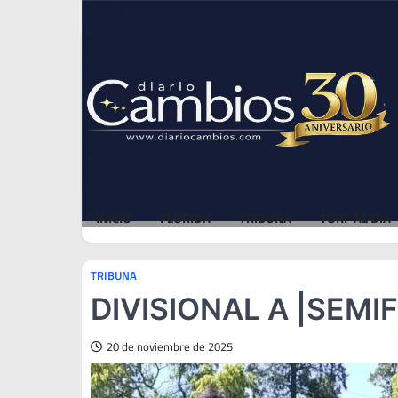
Skip
Thu, Aug 6, 2026
to
content
INICIO
FLORIDA
TRIBUNA
TURF AL DÍA
TRIBUNA
DIVISIONAL A |SEM
20 de noviembre de 2025