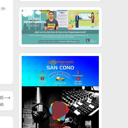
 de
DE
⟶
DA