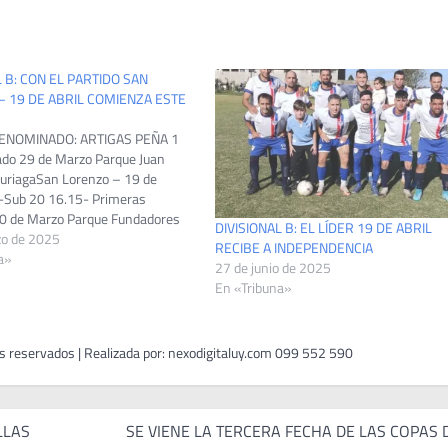
L B: CON EL PARTIDO SAN
 19 DE ABRIL COMIENZA ESTE
ENOMINADO: ARTIGAS PEÑA 1
do 29 de Marzo Parque Juan
uriagaSan Lorenzo – 19 de
 -Sub 20 16.15- Primeras
0 de Marzo Parque Fundadores
DIVISIONAL B: EL LÍDER 19 DE ABRIL
ascongada – Treinta y Tres09.15
zo de 2025
RECIBE A INDEPENDENCIA
 11.30- Primeras Parque Oscar
a»
27 de junio de 2025
25 de AgostoLibertad…
En «Tribuna»
LLAS
SE VIENE LA TERCERA FECHA DE LAS COPAS 