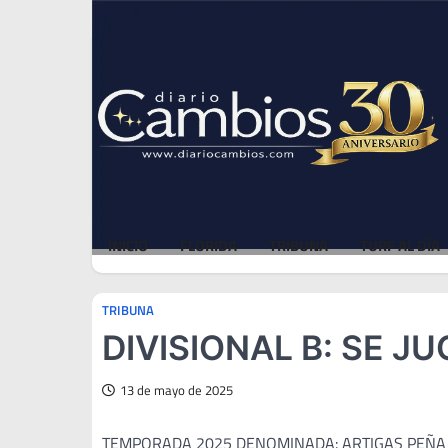
Skip
Thu, Aug 6, 2026
to
content
INICIO
FLORIDA
TRIBUNA
TURF AL DÍA
TRIBUNA
DIVISIONAL B: SE J
13 de mayo de 2025
TEMPORADA 2025 DENOMINADA: ARTIGAS PEÑA