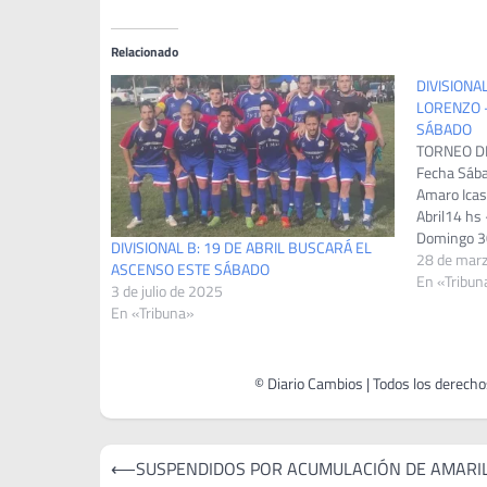
Relacionado
DIVISIONA
LORENZO –
SÁBADO
TORNEO D
Fecha Sába
Amaro Icas
Abril14 hs
Domingo 3
DIVISIONAL B: 19 DE ABRIL BUSCARÁ EL
del 70La V
28 de mar
ASCENSO ESTE SÁBADO
hs -Sub 20
En «Tribun
3 de julio de 2025
de Rui de 
En «Tribuna»
Navegación
⟵
SUSPENDIDOS POR ACUMULACIÓN DE AMARI