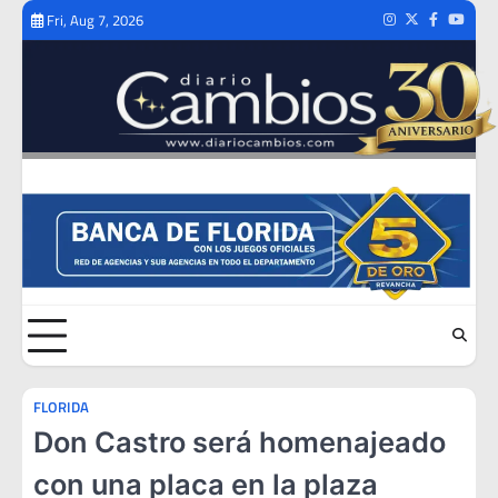
Skip
Fri, Aug 7, 2026
Instagram
Twitter
Facebook
Youtub
to
content
FLORIDA
Don Castro será homenajeado
con una placa en la plaza