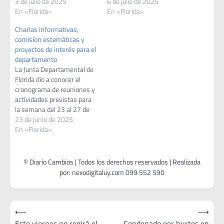
3 de julio de 2025
6 de julio de 2025
En «Florida»
En «Florida»
Charlas informativas,
comision estemáticas y
proyectos de interés para el
departamento
La Junta Departamental de
Florida dio a conocer el
cronograma de reuniones y
actividades previstas para
la semana del 23 al 27 de
junio de 2025, con
23 de junio de 2025
instancias relevantes tanto
En «Florida»
para los nuevos ediles como
para el avance de proyectos
vinculados al desarrollo
local. El martes 24 a las
19:00…
Navegación
⟵
⟶
de
Este viernes no regirá el
Condenado por hurtos en