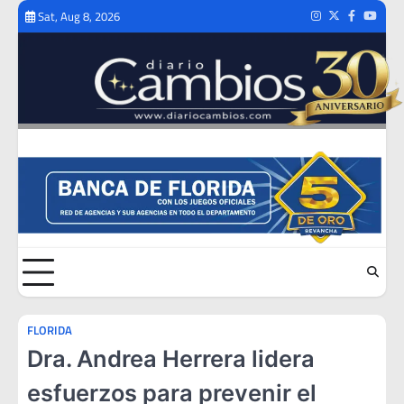
Skip
Sat, Aug 8, 2026
Instagram
Twitter
Facebook
Youtub
to
content
FLORIDA
Dra. Andrea Herrera lidera
esfuerzos para prevenir el