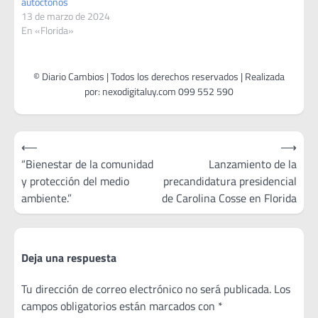
autóctonos
13 de marzo de 2024
En «Florida»
Navegación
⟵
⟶
de
“Bienestar de la comunidad
Lanzamiento de la
y protección del medio
precandidatura presidencial
entradas
ambiente.”
de Carolina Cosse en Florida
Deja una respuesta
Tu dirección de correo electrónico no será publicada.
Los
campos obligatorios están marcados con
*