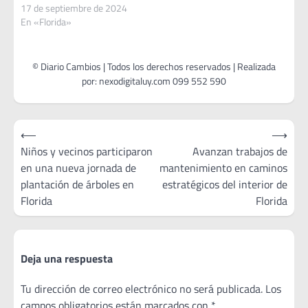
17 de septiembre de 2024
En «Florida»
Navegación
⟵
⟶
de
Niños y vecinos participaron
Avanzan trabajos de
en una nueva jornada de
mantenimiento en caminos
entradas
plantación de árboles en
estratégicos del interior de
Florida
Florida
Deja una respuesta
Tu dirección de correo electrónico no será publicada.
Los
campos obligatorios están marcados con
*