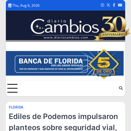
Skip
Thu, Aug 6, 2026
Instagram
Twitter
Facebook
Youtub
to
content
FLORIDA
Ediles de Podemos impulsaron
planteos sobre seguridad vial,