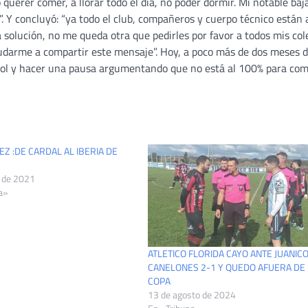
uerer comer, a llorar todo el día, no poder dormir. Mi notable baj
. Y concluyó: “ya todo el club, compañeros y cuerpo técnico están 
solución, no me queda otra que pedirles por favor a todos mis col
yudarme a compartir este mensaje”. Hoy, a poco más de dos meses 
útbol y hacer una pausa argumentando que no está al 100% para com
 :DE CARDAL AL IBERIA DE
o de 2021
a»
ATLETICO FLORIDA CAYO ANTE JUANIC
CANELONES 2-1 Y QUEDO AFUERA DE 
COPA
13 de agosto de 2024