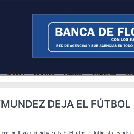
OPINIÓN
DIFUNTOS
RELIGIÓN
NACIONALES
CLA
YMUNDEZ DEJA EL FÚTBOL
esión llegó a mi vida», se bajó del fútbol. El futbolista Leandro