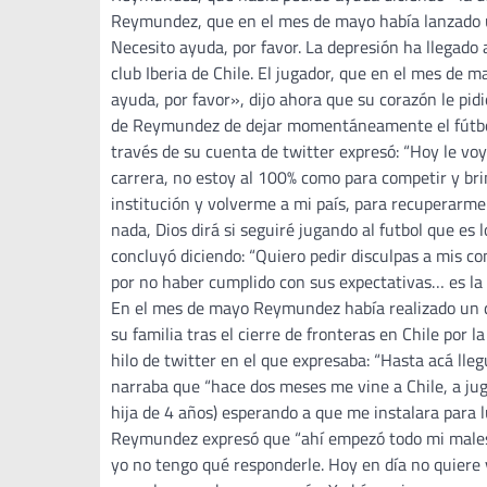
Reymundez, que en el mes de mayo había lanzado un
Necesito ayuda, por favor. La depresión ha llegado 
club Iberia de Chile. El jugador, que en el mes de 
ayuda, por favor», dijo ahora que su corazón le pi
de Reymundez de dejar momentáneamente el fútbol v
través de su cuenta de twitter expresó: “Hoy le vo
carrera, no estoy al 100% como para competir y bri
institución y volverme a mi país, para recuperarme 
nada, Dios dirá si seguiré jugando al futbol que 
concluyó diciendo: “Quiero pedir disculpas a mis co
por no haber cumplido con sus expectativas… es la d
En el mes de mayo Reymundez había realizado un d
su familia tras el cierre de fronteras en Chile por
hilo de twitter en el que expresaba: “Hasta acá llegu
narraba que “hace dos meses me vine a Chile, a jug
hija de 4 años) esperando a que me instalara para l
Reymundez expresó que “ahí empezó todo mi malesta
yo no tengo qué responderle. Hoy en día no quiere 