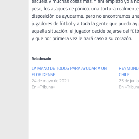
escuela y muchas cosas más. Y ahí empiezo yo a no q
peso, los ataques de pánico, una tortura realmente”
disposición de ayudarme, pero no encontramos una 
jugadores de fútbol y a toda la gente que pueda a
aquella situación, el jugador decide bajarse del f
y que por primera vez le hará caso a su corazón.
Relacionado
LA MANO DE TODOS PARA AYUDAR A UN
REYMUNDEZ
FLORIDENSE
CHILE
24 de mayo de 2021
25 de juni
En «Tribuna»
En «Tribun