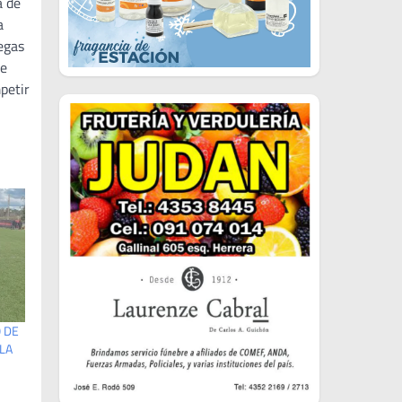
a de
a
egas
de
petir
O DE
LA