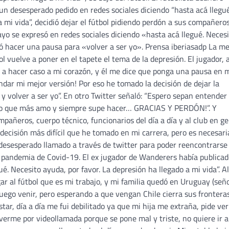
 desesperado pedido en redes sociales diciendo “hasta acá llegué
a mi vida”, decidió dejar el fútbol pidiendo perdón a sus compañeros
mayo se expresó en redes sociales diciendo «hasta acá llegué. Neces
dió hacer una pausa para «volver a ser yo». Prensa iberiasadp La m
uelve a poner en el tapete el tema de la depresión. El jugador, 
y a hacer caso a mi corazón, y él me dice que ponga una pausa en 
ndar mi mejor versión! Por eso he tomado la decisión de dejar la
y volver a ser yo”. En otro Twitter señaló: “Espero sepan entender
es lo que más amo y siempre supe hacer… GRACIAS Y PERDÓN!”. Y
mpañeros, cuerpo técnico, funcionarios del día a día y al club en g
ecisión más difícil que he tomado en mi carrera, pero es necesaria
esesperado llamado a través de twitter para poder reencontrarse
 la pandemia de Covid-19. El ex jugador de Wanderers había publica
é. Necesito ayuda, por favor. La depresión ha llegado a mi vida”. Al
ar al fútbol que es mi trabajo, y mi familia quedó en Uruguay (señ
uego venir, pero esperando a que vengan Chile cierra sus fronteras
r, día a día me fui debilitado ya que mi hija me extraña, pide ve
verme por videollamada porque se pone mal y triste, no quiere ir a