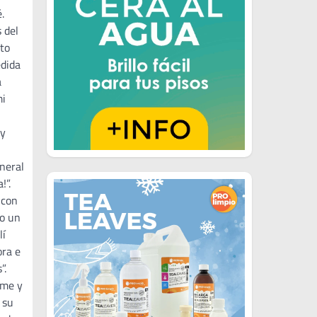
.
 del
ito
edida
a
mi
 y
eneral
!”.
 con
do un
lí
ora e
”.
rme y
 su