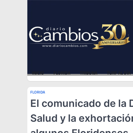
Skip
Fri, Aug 7, 2026
to
content
INICIO
FLORIDA
TRIBUNA
TURF AL DÍA
FLORIDA
El comunicado de la 
Salud y la exhortació
algunos Floridenses