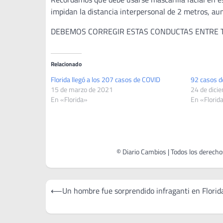
impidan la distancia interpersonal de 2 metros, aunqu
DEBEMOS CORREGIR ESTAS CONDUCTAS ENTRE T
Relacionado
Florida llegó a los 207 casos de COVID
92 casos d
15 de marzo de 2021
24 de dici
En «Florida»
En «Florid
Navegación
⟵
Un hombre fue sorprendido infraganti en Florid
de
entradas