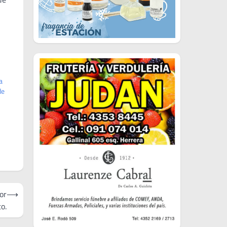
a
de
or
⟶
to.