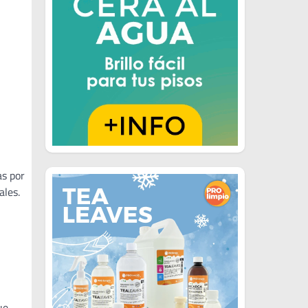
as por
ales.
ue