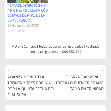
PEÑAROL DERROTÓ 3 A 0
A RÍO NEGRO y CLASIFICÓ A
OCTAVOS DE FINAL DE LA
COPA URUGUAY.
28 de agosto de 2025
En «Tribuna»
Navegación
⟵
⟶
de
ALIANZA DERROTO A
EN GRAN CARRERA EL
TREINTA Y TRES POR 6-4
TORDILLO BUEN CRISTIANO
entradas
POR LA QUINTA FECHA DEL
GANO EN TRINIDAD
CLAUSURA