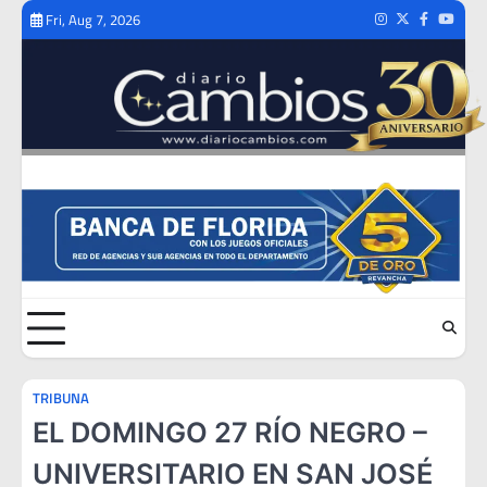
Skip
Fri, Aug 7, 2026
Instagram
Twitter
Facebook
Youtub
to
content
TRIBUNA
EL DOMINGO 27 RÍO NEGRO –
UNIVERSITARIO EN SAN JOSÉ