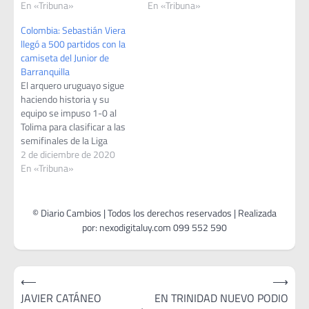
En «Tribuna»
En «Tribuna»
Colombia: Sebastián Viera
llegó a 500 partidos con la
camiseta del Junior de
Barranquilla
El arquero uruguayo sigue
haciendo historia y su
equipo se impuso 1-0 al
Tolima para clasificar a las
semifinales de la Liga
Colombiana. Junior de
2 de diciembre de 2020
Barranquilla venció al
En «Tribuna»
Tolima 1-0 a domicilio este
domingo en el partido de
vuelta de su serie de
cuartos de final de la Liga
Colombiana,…
Navegación
⟵
⟶
de
JAVIER CATÁNEO
EN TRINIDAD NUEVO PODIO