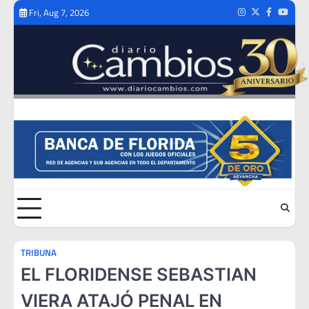
Skip
Fri, Aug 7, 2026
Instagram
Twitter
Facebook
Youtub
to
content
TRIBUNA
EL FLORIDENSE SEBASTIAN
VIERA ATAJÓ PENAL EN