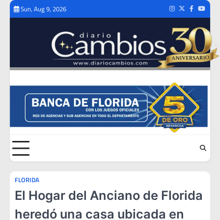
Skip
Sun, Aug 9, 2026
Instagram
Twitter
Facebook
Youtub
to
content
FLORIDA
El Hogar del Anciano de Florida
heredó una casa ubicada en