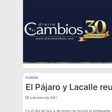
Skip
Wed, Aug 5, 2026
to
content
INICIO
FLORIDA
TRIBUNA
TURF AL DÍA
FLORIDA
El Pájaro y Lacalle re
4 de enero de 2021
En el día de hoy 4 de enero se reunió el embajador