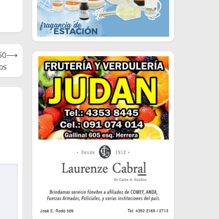
50
⟶
os