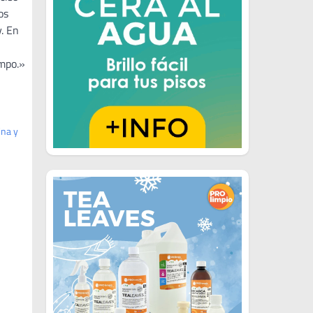
os
. En
empo.»
ina y