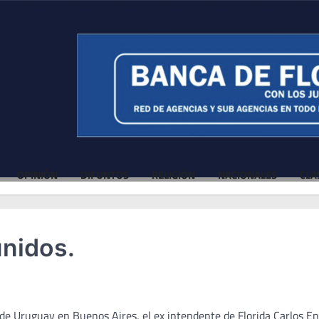
OPINIÓN
DIFUNTOS
RELIGIÓN
NACIONALES
CLA
unidos.
 de Uruguay en Buenos Aires, el ex intendente de Florida Carlos En