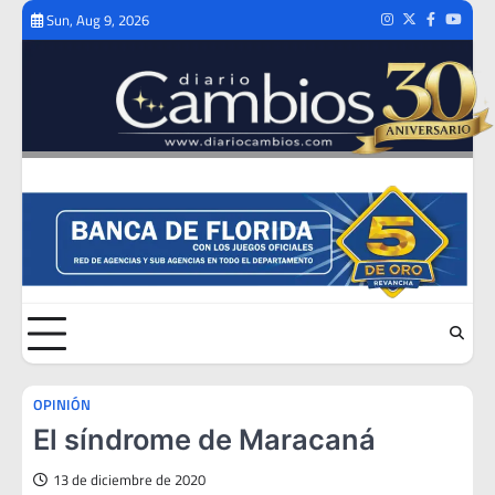
Skip
Sun, Aug 9, 2026
Instagram
Twitter
Facebook
Youtub
to
content
OPINIÓN
El síndrome de Maracaná
13 de diciembre de 2020