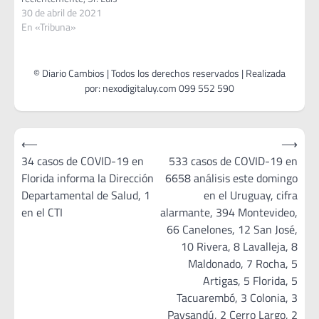
Monesco dirigente de Liga
30 de abril de 2021
de Dolores y ex Presidente
En «Tribuna»
del Sector Soriano Interior y
Prof. Ángel Eduardo Ornella
ex dirigente del Sector
Maldonado Interior.
ASUNTOS ENTRADOS Club
Maracaná de Liga de
Tarariras solicita…
Navegación
⟵
⟶
de
34 casos de COVID-19 en
533 casos de COVID-19 en
Florida informa la Dirección
6658 análisis este domingo
entradas
Departamental de Salud, 1
en el Uruguay, cifra
en el CTI
alarmante, 394 Montevideo,
66 Canelones, 12 San José,
10 Rivera, 8 Lavalleja, 8
Maldonado, 7 Rocha, 5
Artigas, 5 Florida, 5
Tacuarembó, 3 Colonia, 3
Paysandú, 2 Cerro Largo, 2