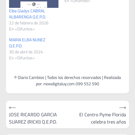
En «Difuntos»
Elba Gladys CABRAL
ALBARENGA Q.E.P.D.
22 de febrero de 2026
En «Difuntos»
MARIA ELBA NUNEZ
Q.E.P.D.
30 de abril de 2024
En «Difuntos»
Navegación
⟵
⟶
de
JOSE RICARDO GARCIA
El Centro Pyme Florida
SUAREZ (RICKI) Q.E.P.D.
celebra tres años
entradas