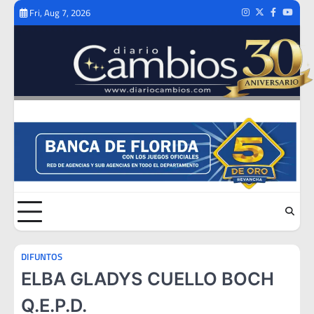
Skip
Fri, Aug 7, 2026
Instagram
Twitter
Facebook
Youtub
to
content
DIFUNTOS
ELBA GLADYS CUELLO BOCH
Q.E.P.D.