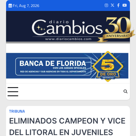
Skip
Fri, Aug 7, 2026
Instagram
Twitter
Facebook
Youtub
to
content
TRIBUNA
ELIMINADOS CAMPEON Y VICE
DEL LITORAL EN JUVENILES