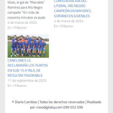
CONFEDERACIÓN DEL
título, el gol de “Mandela”
LITORAL: RÍO NEGRO
Ramírez para Río Negro
CAMPEÓN EN MAYORES,
campeón *En más de
SORIANO EN JUVENILES
noventa minutos se pudo
4 de marzo de 2024
generar poco arriba, y se
4 de marzo de 2024
En «Tribuna»
jugó menos que en la
En «Tribuna»
idaAcción en la REGION. En
el “Prado” doloreño, se jugó
la semifinal de vuelta de
mayores, a nivel…
CANELONES LE
RECLAMARÍA LOS PUNTOS
EN SUB 15 A TALA, DE
RESULTAR FAVORABLE
11 de septiembre de 2025
En «Tribuna»