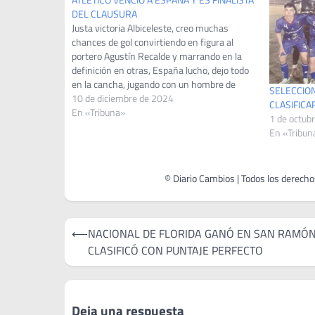
DEL CLAUSURA
Justa victoria Albiceleste, creo muchas
chances de gol convirtiendo en figura al
portero Agustín Recalde y marrando en la
definición en otras, España lucho, dejo todo
en la cancha, jugando con un hombre de
SELECCION
menos casi todo el complemento, presionó
10 de diciembre de 2024
CLASIFICA
la defensa rival y exigió a un Fabio García
En «Tribuna»
1 de octub
que…
En «Tribun
Navegación
⟵
NACIONAL DE FLORIDA GANÓ EN SAN RAMÓN
de
CLASIFICÓ CON PUNTAJE PERFECTO
entradas
Deja una respuesta