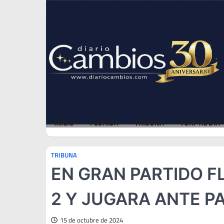
Skip
Thu, Aug 6, 2026
to
content
INICIO
FLORIDA
TRIBUNA
TURF AL DÍA
TRIBUNA
EN GRAN PARTIDO FL
2 Y JUGARA ANTE 
15 de octubre de 2024