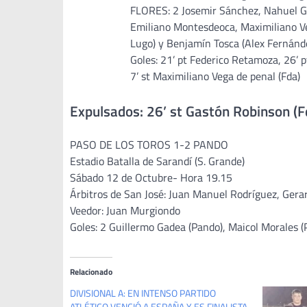
FLORES: 2 Josemir Sánchez, Nahuel Gon
Emiliano Montesdeoca, Maximiliano Veg
Lugo) y Benjamín Tosca (Alex Fernánde
Goles: 21’ pt Federico Retamoza, 26’ pt
7’ st Maximiliano Vega de penal (Fda)
Expulsados: 26’ st Gastón Robinson (F
PASO DE LOS TOROS 1-2 PANDO
Estadio Batalla de Sarandí (S. Grande)
Sábado 12 de Octubre- Hora 19.15
Árbitros de San José: Juan Manuel Rodríguez, Gera
Veedor: Juan Murgiondo
Goles: 2 Guillermo Gadea (Pando), Maicol Morales (
Relacionado
DIVISIONAL A: EN INTENSO PARTIDO
ATLÉTICO VENCIÓ A ESPAÑA Y ES FINALISTA