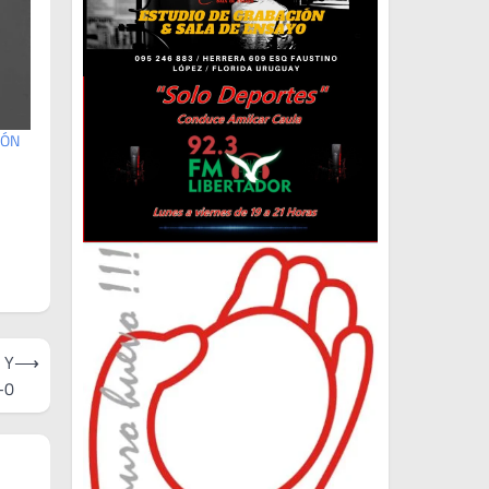
IÓN
 Y
⟶
-0