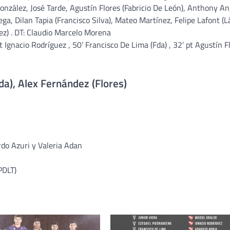
zález, José Tarde, Agustín Flores (Fabricio De León), Anthony An
a, Dilan Tapia (Francisco Silva), Mateo Martínez, Felipe Lafont (L
z) . DT: Claudio Marcelo Morena
 Ignacio Rodríguez , 50’ Francisco De Lima (Fda) , 32’ pt Agustín F
da), Alex Fernández (Flores)
rdo Azuri y Valeria Adan
PDLT)