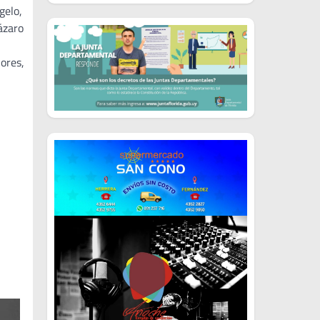
gelo,
ázaro
lores,