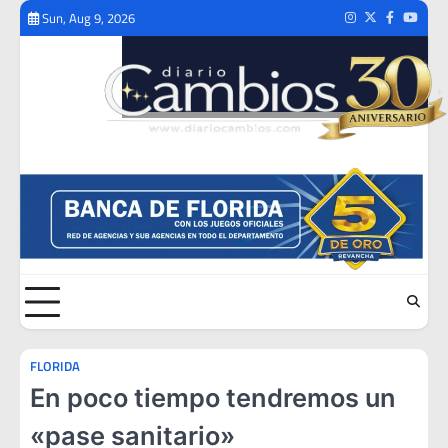
Skip
Sun, Aug 9, 2026
Instagram
Twitter
Facebook
Youtub
to
content
FLORIDA
En poco tiempo tendremos un
«pase sanitario»