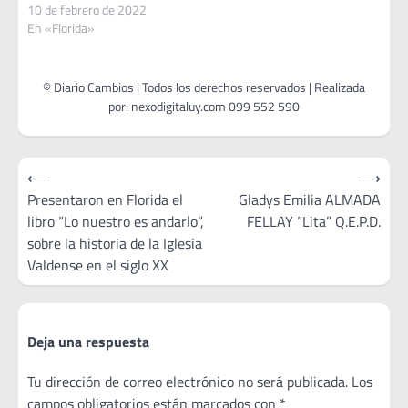
10 de febrero de 2022
En «Florida»
Navegación
⟵
⟶
de
Presentaron en Florida el
Gladys Emilia ALMADA
libro “Lo nuestro es andarlo”,
FELLAY “Lita” Q.E.P.D.
entradas
sobre la historia de la Iglesia
Valdense en el siglo XX
Deja una respuesta
Tu dirección de correo electrónico no será publicada.
Los
campos obligatorios están marcados con
*