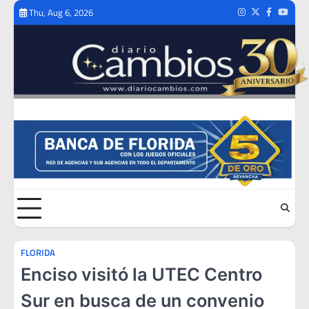
Skip
Thu, Aug 6, 2026
Instagram
Twitter
Facebook
Youtub
to
content
FLORIDA
Enciso visitó la UTEC Centro
Sur en busca de un convenio