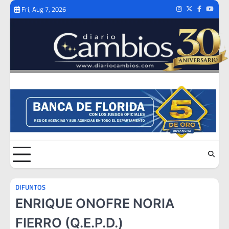
Skip
Fri, Aug 7, 2026
Instagram
Twitter
Facebook
Youtub
to
content
DIFUNTOS
ENRIQUE ONOFRE NORIA
FIERRO (Q.E.P.D.)