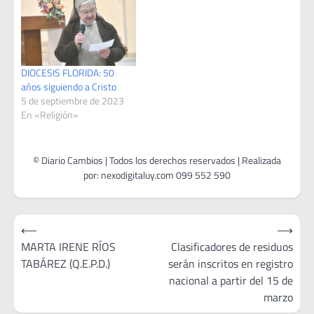
DIOCESIS FLORIDA: 50
años siguiendo a Cristo
5 de septiembre de 2023
En «Religión»
Navegación
⟵
⟶
de
MARTA IRENE RÍOS
Clasificadores de residuos
TABÁREZ (Q.E.P.D.)
serán inscritos en registro
entradas
nacional a partir del 15 de
marzo