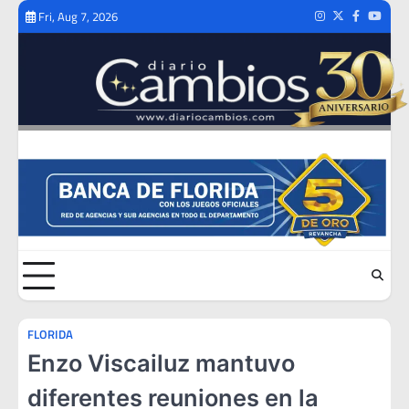
Skip
Fri, Aug 7, 2026
Instagram
Twitter
Facebook
Youtub
to
content
FLORIDA
Enzo Viscailuz mantuvo
diferentes reuniones en la