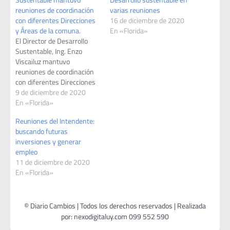
reuniones de coordinación
varias reuniones
con diferentes Direcciones
16 de diciembre de 2020
y Áreas de la comuna.
En «Florida»
El Director de Desarrollo
Sustentable, Ing. Enzo
Viscailuz mantuvo
reuniones de coordinación
con diferentes Direcciones
y Áreas de la comuna.
9 de diciembre de 2020
Desde que asumió su rol en
En «Florida»
ésta administración de
Reuniones del Intendente:
gobierno, estuvo en
buscando futuras
Turismo donde acordaron
inversiones y generar
líneas de acción conjunta.
empleo
En Arquitectura lo recibió su
11 de diciembre de 2020
Directora, la Arquitecta Ana
En «Florida»
Pastorini donde…