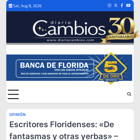
Skip
Sat, Aug 8, 2026
Instagram
Twitter
Facebook
Youtub
to
content
OPINIÓN
Escritores Floridenses: «De
fantasmas y otras yerbas» –