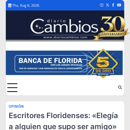
Skip
Thu, Aug 6, 2026
Instagram
Twitter
Facebook
Youtub
to
content
OPINIÓN
Escritores Floridenses: «Elegía
a alguien que supo ser amigo»