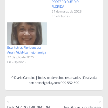
PORTERO QUE DIO
FLORIDA
21 de marzo de 2023
En «Tribuna»
Escritotres Floridenses:
Anahí Vidal-La mejor amiga
22 de julio de 2025
En «Opinión»
Navegación
⟵
⟶
de
DESTACADO TRIUNFO DEL
Escritores Floridenses: