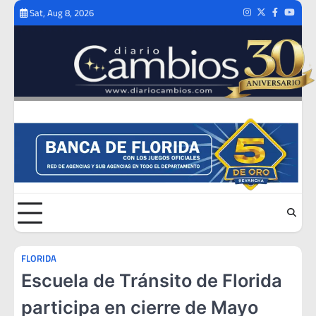
Skip
Sat, Aug 8, 2026
Instagram
Twitter
Facebook
Youtub
to
content
FLORIDA
Escuela de Tránsito de Florida
participa en cierre de Mayo