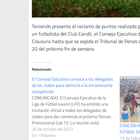
Teniendo presente el reclamo de puntos realizado 
un futbolista del Club Candil, el Consejo Ejecutivo 
Clausura hasta que se expida el Tribunal de Penas d
20 del próximo fin de semana
Relacionado
El Consejo Ejecutivo convoca a los delegados
de los clubes para darinicio a la emocionante
competición
COMUNICADO: El Consejo Ejecutivo de la
Liga de Fútbol Juvenil (LFF) ha emitido una
invitación oficial a todos los delegados de
clubes para dar comienzo al próximo Torneo
Promocional Sub 15. La reunión está
CITACIÓN 
programada para este lunes 30 de Octubre a
30 de octubre de 2023
FÚTBOL SA
las 20:30hs y tendrá lugar en la sede…
En «Tribuna»
19 de febr