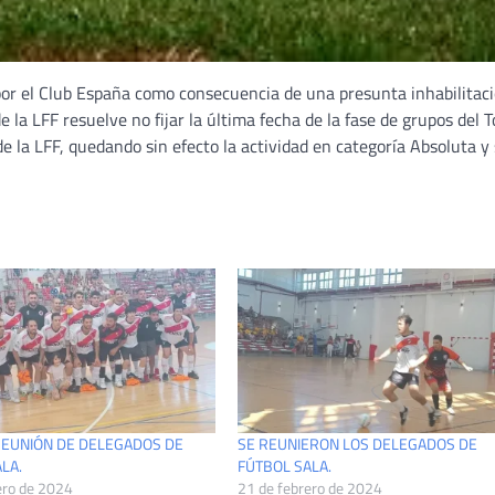
por el Club España como consecuencia de una presunta inhabilitac
de la LFF resuelve no fijar la última fecha de la fase de grupos del 
e la LFF, quedando sin efecto la actividad en categoría Absoluta y
REUNIÓN DE DELEGADOS DE
SE REUNIERON LOS DELEGADOS DE
LA.
FÚTBOL SALA.
ero de 2024
21 de febrero de 2024