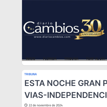
Skip
Fri, Aug 7, 2026
to
content
INICIO
FLORIDA
TRIBUNA
TURF AL DÍA
TRIBUNA
ESTA NOCHE GRAN P
VIAS-INDEPENDENC
22 de noviembre de 2024