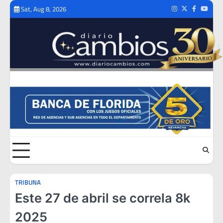
Skip
Sat, Aug 8, 2026
Instagram
Twitter
Facebook
Youtub
to
content
TRIBUNA
Este 27 de abril se correla 8k
2025