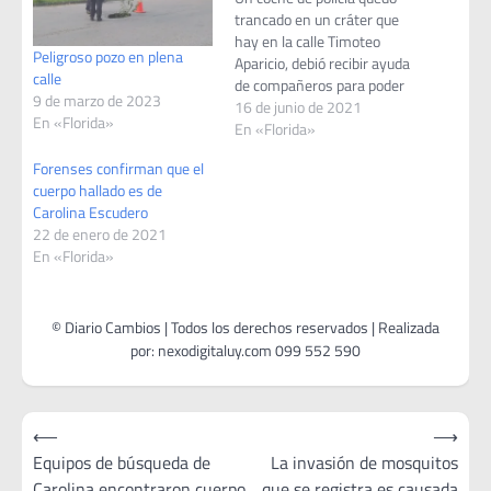
trancado en un cráter que
hay en la calle Timoteo
Peligroso pozo en plena
Aparicio, debió recibir ayuda
calle
de compañeros para poder
9 de marzo de 2023
sacarlos. Hay calles que
16 de junio de 2021
En «Florida»
están en mal estado, pero
En «Florida»
esto es un disparate.
Forenses confirman que el
cuerpo hallado es de
Carolina Escudero
22 de enero de 2021
En «Florida»
Navegación
⟵
⟶
de
Equipos de búsqueda de
La invasión de mosquitos
Carolina encontraron cuerpo
que se registra es causada