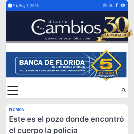
Skip
Fri, Aug 7, 2026
Instagram
Twitter
Facebook
Youtub
to
content
FLORIDA
Este es el pozo donde encontró
el cuerpo la policia